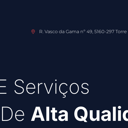
R. Vasco da Gama nº 49, 5160-297 Torr
E Serviços
s De
Alta Qual